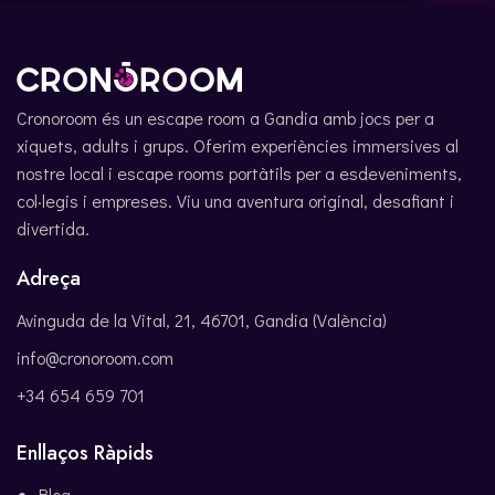
Cronoroom és un escape room a Gandia amb jocs per a
xiquets, adults i grups. Oferim experiències immersives al
nostre local i escape rooms portàtils per a esdeveniments,
col·legis i empreses. Viu una aventura original, desafiant i
divertida.
Adreça
Avinguda de la Vital, 21, 46701, Gandia (València)
info@cronoroom.com
+34 654 659 701
Enllaços Ràpids
Blog