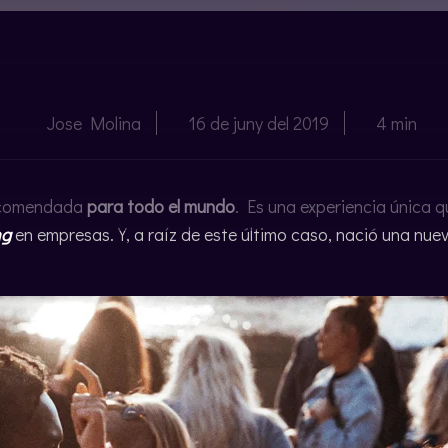
Jose Molina
16 de juny del 2019
4 min
recomendada
para todo el mundo
. Es una experiencia única 
ng
en empresas. Y, a raíz de este último caso, nació una nue