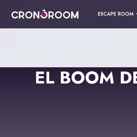
ESCAPE ROOM
ESCAPE ROOM
EL TRESOR DEL JAGUAR
PER A XIQUETS
CRONODETECTIVES
ESDEVENIMENTS
EL BOOM D
CLASSE DE POCIONS
REGALA
LABORATORI JURÀSSIC
CONTACTE
LA LLEGENDA DEL SAMURAI
RESERVAR
ESPAÑOL