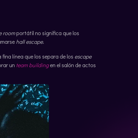
e room
portátil no significa que los
lamarse
hall escape
.
 fina línea que los separa de los
escape
brar un
team building
en el salón de actos