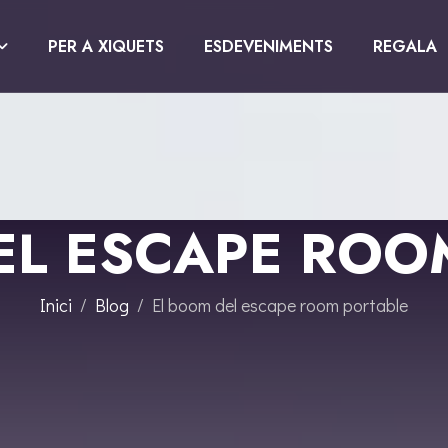
PER A XIQUETS
ESDEVENIMENTS
REGALA
EL ESCAPE ROO
Inici
Blog
El boom del escape room portable