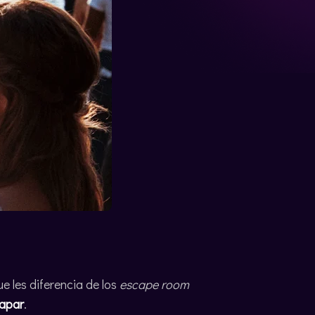
que les diferencia de los
escape room
capar
.