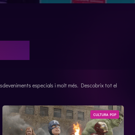
TRES
esdeveniments especials i molt més. Descobrix tot el
CULTURA POP