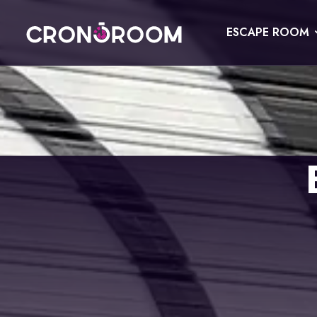
ESCAPE ROOM
ESCAPE ROOM
EL TRESOR DEL JAGUAR
PER A XIQUETS
CRONODETECTIVES
ESDEVENIMENTS
CLASSE DE POCIONS
REGALA
LABORATORI JURÀSSIC
CONTACTE
LA LLEGENDA DEL SAMURAI
RESERVAR
ESPAÑOL