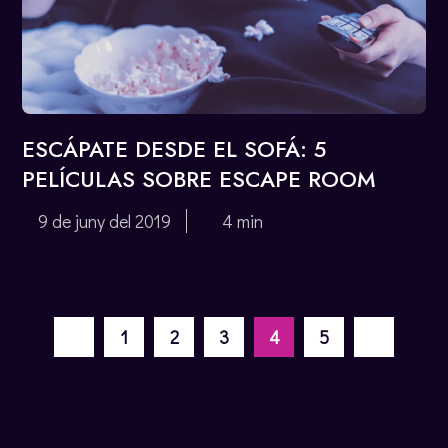
ESCÁPATE DESDE EL SOFÁ: 5
PELÍCULAS SOBRE ESCAPE ROOM
9 de juny del 2019
4 min
1
2
3
4
5