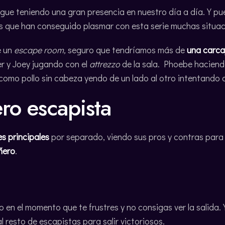
igue teniendo una gran presencia en nuestro día a día. Y p
es que han conseguido plasmar con esta serie muchas situa
e un
escape room,
seguro que tendríamos más de
una carc
er y Joey jugando con el
attrezzo
de la sala. Phoebe haciend
 como pollo sin cabeza yendo de un lado al otro intentando 
ro escapista
s principales
por separado, viendo sus pros y contras para
ñero
.
en el momento que te frustres y no consigas ver la salida. Y
al resto de escapistas para salir victoriosos.