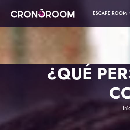
ESCAPE ROOM
ESCAPE ROOM
EL TRESOR DEL JAGUAR
PER A XIQUETS
CRONODETECTIVES
ESDEVENIMENTS
¿QUÉ PER
CLASSE DE POCIONS
REGALA
LABORATORI JURÀSSIC
CO
CONTACTE
LA LLEGENDA DEL SAMURAI
RESERVAR
Ini
ESPAÑOL