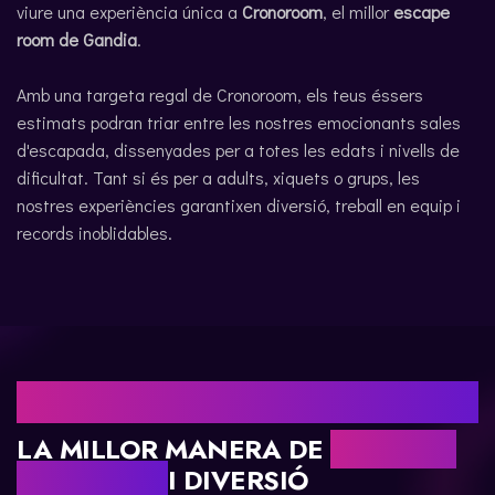
viure una experiència única a
Cronoroom
, el millor
escape
ENGLISH
room de Gandia
.
Amb una targeta regal de Cronoroom, els teus éssers
estimats podran triar entre les nostres emocionants sales
d'escapada, dissenyades per a totes les edats i nivells de
dificultat. Tant si és per a adults, xiquets o grups, les
nostres experiències garantixen diversió, treball en equip i
records inoblidables.
PER QUÈ TRIAR UNA TARGETA REGAL DE
CRONOROOM?
LA MILLOR MANERA DE
REGALAR
AVENTURA
I DIVERSIÓ