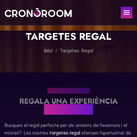
TARGETES REGAL
ESCAPE ROOM
EL TRESOR DEL JAGUAR
PER A XIQUETS
Inici
Targetes Regal
CRONODETECTIVES
ESDEVENIMENTS
CLASSE DE POCIONS
REGALA
LABORATORI JURÀSSIC
LA LLEGENDA DEL SAMURAI
TARGETES REGAL
CONTACTE
REGALA UNA EXPERIÈNCIA
RESERVAR
INOBLIDABLE
Busques el regal perfecte per als amants de l'aventura i el
misteri? Les nostres
targetes regal
oferixen l'oportunitat de
ESPAÑOL