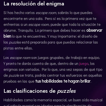
La resolución del enigma
Si has hecho varios
escape room,
sabrás lo que puedes
encontrarte en una sala. Pero si es la primera vez que te
enfrentas a un
escape room
, puede que toda la situación te
observar
abrume. Tranquilo. Lo primero que debes hacer es
bien
lo que te encuentres. Y muy importante: el diseño de
los
puzzles
está preparado para que puedas relacionar las
pistas entre ellas.
Los
escape room
son juegos grupales, de trabajo en equipo.
Y pronto te darás cuenta de que, dentro de un
juego
, los
enigmas son variados. Por lo que, una vez sepas de qué tipo
de
puzzle
se trata, podrás centrar tus esfuerzos en aquellas
tus habilidades te hagan brillar
pruebas en las que
.
Las clasificaciones de
puzzles
Habilidades como la memoria espacial, un buen oído musical
o el cálculo mental son ideales para la clasificación de