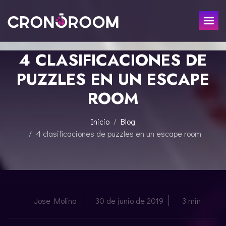
4 CLASIFICACIONES DE
ESCAPE ROOM
PUZZLES EN UN ESCAPE
EL TESORO DEL JAGUAR
PARA NIÑOS
ROOM
CRONODETECTIVES
EVENTOS
CLASE DE POCIONES
Inicio
Blog
REGALA
LABORATORIO JURÁSICO
4 clasificaciones de puzzles en un escape room
LA LEYENDA DEL SAMURÁI
CONTACTO
RESERVAR
Jose Molina
30 de junio de 2019
3 min
ENGLISH