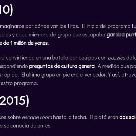
10)
imaginaros por dónde van los tiros. El inicio del programa f
 salas y cada miembro del grupo que escapaba
ganaba pun
 de 1 millón de yenes
.
nó convirtiendo en una batalla por equipos con
puzzles
de l
respondiendo
preguntas de cultura general
. A medida que pa
rápido. El último grupo en pie era el vencedor. Y así, atrav
uestro programa.
(2015)
rsos sobre
escape room
hasta la fecha. El plató eran
dos sa
o se conocía de antes.