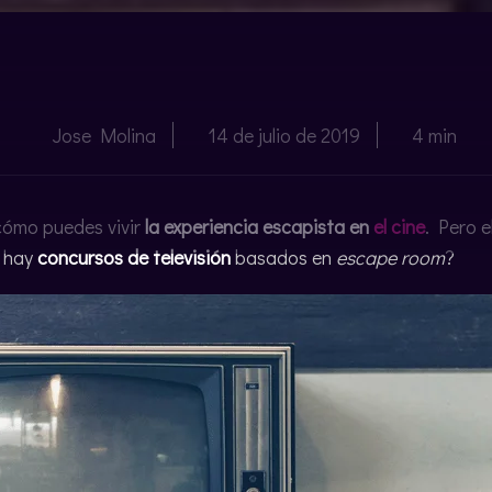
Jose Molina
14 de julio de 2019
4 min
cómo puedes vivir
la experiencia escapista en
el cine
. Pero e
e hay
concursos de televisión
basados en
escape room
?