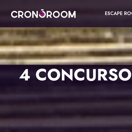
ESCAPE R
ESCAPE ROOM
EL TESORO DEL JAGUAR
PARA NIÑOS
CRONODETECTIVES
EVENTOS
4 CONCURSOS
CLASE DE POCIONES
REGALA
LABORATORIO JURÁSICO
CONTACTO
LA LEYENDA DEL SAMURÁI
RESERVAR
ENGLISH