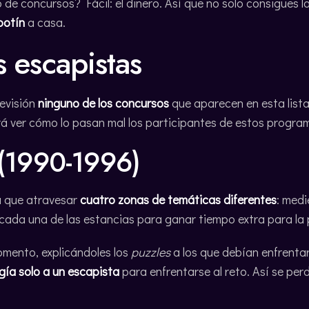
o de concursos? Fácil: el dinero. Así que no solo consigues l
botín
a casa.
s escapistas
levisión
ninguno de los concursos
que aparecen en esta lista
ará ver cómo lo pasan mal los participantes de estos progra
(1990-1996)
a que atravesar
cuatro zonas de temáticas diferentes
: medi
n cada una de las estancias para ganar tiempo extra para la 
mento, explicándoles los
puzzles
a los que debían enfrentar
ía solo a un escapista
para enfrentarse al reto. Así se perd