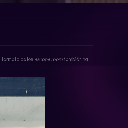
l formato de los
escape room
también ha