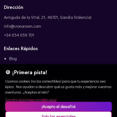
Dirección
Avinguda de la Vital, 21, 46701, Gandia (Valencia)
info@cronoroom.com
+34 654 659 701
Enlaces Rápidos
Blog
Contacto
🍪 ¡Primera pista!
Aviso Legal
Usamos cookies (no las comestibles) para que tu experiencia sea
Condiciones Generales
épica. Nos ayudan a descubrir qué os gusta más y mejorar vuestras
aventuras. ¿Aceptas el reto?
Política de Cookies
Descifra el enigma completo aquí
Política de Privacidad
¡Acepto el desafío!
Solo las esenciales