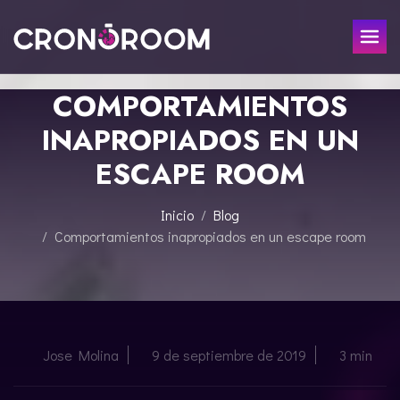
COMPORTAMIENTOS
ESCAPE ROOM
INAPROPIADOS EN UN
EL TESORO DEL JAGUAR
PARA NIÑOS
ESCAPE ROOM
CRONODETECTIVES
EVENTOS
CLASE DE POCIONES
Inicio
Blog
REGALA
LABORATORIO JURÁSICO
Comportamientos inapropiados en un escape room
LA LEYENDA DEL SAMURÁI
CONTACTO
RESERVAR
Jose Molina
9 de septiembre de 2019
3 min
ENGLISH