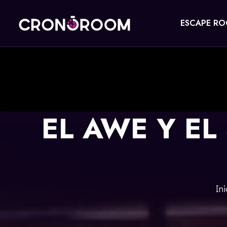
ESCAPE R
ESCAPE ROOM
EL TESORO DEL JAGUAR
PARA NIÑOS
CRONODETECTIVES
EVENTOS
EL AWE Y EL
CLASE DE POCIONES
REGALA
LABORATORIO JURÁSICO
CONTACTO
LA LEYENDA DEL SAMURÁI
RESERVAR
Ini
ENGLISH