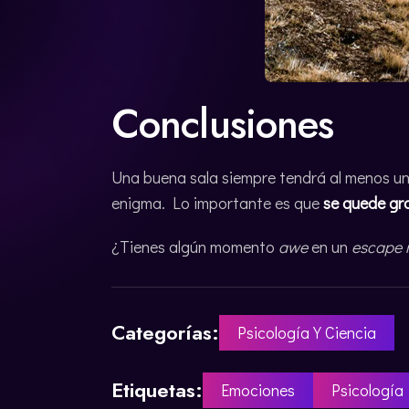
Conclusiones
Una buena sala siempre tendrá al menos un 
enigma. Lo importante es que
se quede g
¿Tienes algún momento
awe
en un
escape 
Categorías:
Psicología Y Ciencia
Etiquetas:
Emociones
Psicología