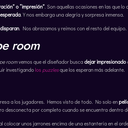
ación” o “impresión”
. Son aquellas ocasiones en las que lo
inesperada
. Y nos embarga una alegría y sorpresa inmensa.
 disparan
. Nos abrazamos y reímos con el resto del equipo.
pe room
pe room
vemos que el diseñador busca
dejar impresionado
uir investigando
los
puzzles
que los esperan más adelante.
presa a los jugadores. Hemos visto de todo. No solo en
pelí
ebro desconecta por completo cuando se encuentra dentro 
al colocar unos jarrones encima de una estantería en el ord