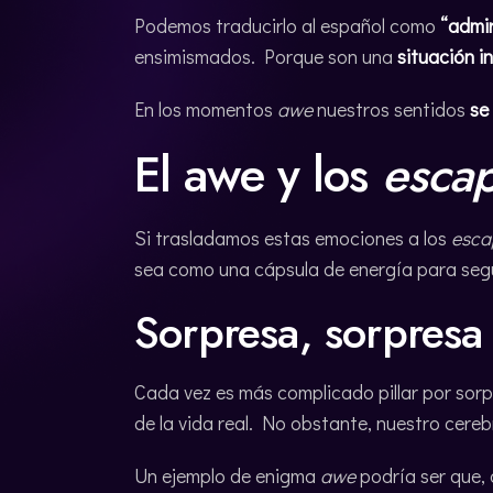
Podemos traducirlo al español como
“admir
ensimismados. Porque son una
situación 
En los momentos
awe
nuestros sentidos
se
El awe y los
esca
Si trasladamos estas emociones a los
esca
sea como una cápsula de energía para seg
Sorpresa, sorpresa
Cada vez es más complicado pillar por sor
de la vida real. No obstante, nuestro cer
Un ejemplo de enigma
awe
podría ser que, 