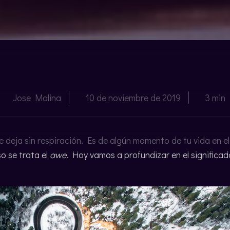
Jose Molina
10 de noviembre de 2019
3 min
 deja sin respiración. Es de algún momento de tu vida en e
so se trata el
awe
. Hoy vamos a profundizar en el significa