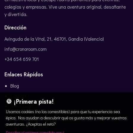
colegios y empresas. Vive una aventura original, desafiante
y divertida.
Dirección
Avinguda de la Vital, 21, 46701, Gandia (Valencia)
info@cronoroom.com
+34 654 659 701
Enlaces Rápidos
Blog
Contacto
🍪 ¡Primera pista!
Aviso Legal
Usamos cookies (no las comestibles) para que tu experiencia sea
Condiciones Generales
épica. Nos ayudan a descubrir qué os gusta más y mejorar vuestras
aventuras. ¿Aceptas el reto?
Política de Cookies
Descifra el enigma completo aquí