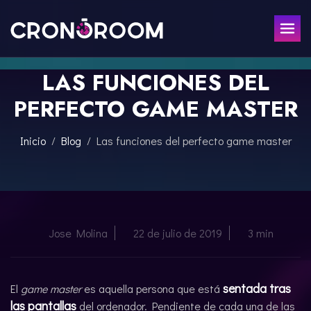
LAS FUNCIONES DEL
ESCAPE ROOM
PERFECTO GAME MASTER
EL TESORO DEL JAGUAR
PARA NIÑOS
CRONODETECTIVES
Inicio
Blog
Las funciones del perfecto game master
EVENTOS
CLASE DE POCIONES
REGALA
LABORATORIO JURÁSICO
LA LEYENDA DEL SAMURÁI
CONTACTO
Jose Molina
22 de julio de 2019
3 min
RESERVAR
sentada tras
El
game master
es aquella persona que está
ENGLISH
las pantallas
del ordenador. Pendiente de cada una de las