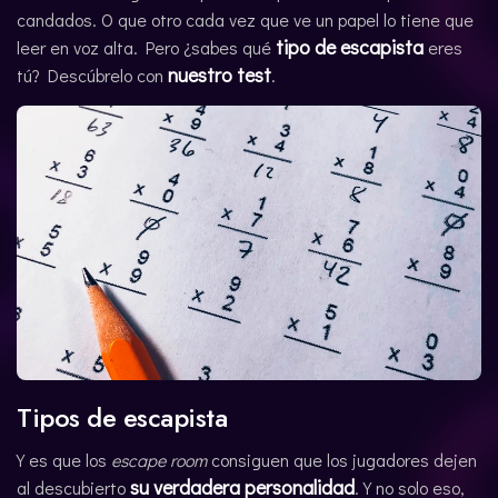
candados. O que otro cada vez que ve un papel lo tiene que
CATALÀ
tipo de escapista
leer en voz alta. Pero ¿sabes qué
eres
nuestro test
tú? Descúbrelo con
.
Tipos de escapista
Y es que los
escape room
consiguen que los jugadores dejen
su verdadera personalidad
al descubierto
. Y no solo eso,