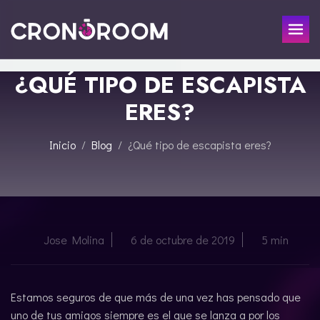
¿QUÉ TIPO DE ESCAPISTA
ESCAPE ROOM
ERES?
EL TESORO DEL JAGUAR
PARA NIÑOS
CRONODETECTIVES
Inicio
Blog
¿Qué tipo de escapista eres?
EVENTOS
CLASE DE POCIONES
REGALA
LABORATORIO JURÁSICO
LA LEYENDA DEL SAMURÁI
CONTACTO
Jose Molina
6 de octubre de 2019
5 min
RESERVAR
Estamos seguros de que más de una vez has pensado que
ENGLISH
uno de tus amigos siempre es el que se lanza a por los