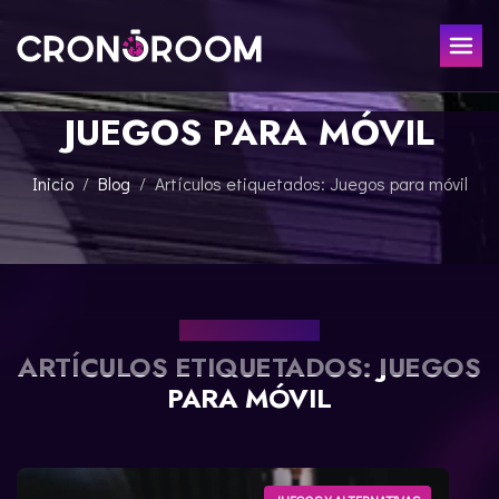
JUEGOS PARA MÓVIL
ESCAPE ROOM
EL TESORO DEL JAGUAR
PARA NIÑOS
Inicio
Blog
Artículos etiquetados: Juegos para móvil
CRONODETECTIVES
EVENTOS
CLASE DE POCIONES
REGALA
LABORATORIO JURÁSICO
LA LEYENDA DEL SAMURÁI
NUESTRO BLOG
CONTACTO
ARTÍCULOS ETIQUETADOS: JUEGOS
RESERVAR
PARA MÓVIL
ENGLISH