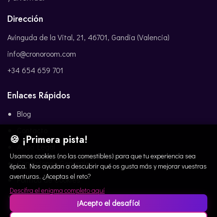
Dirección
Avinguda de la Vital, 21, 46701, Gandia (Valencia)
info@cronoroom.com
+34 654 659 701
Enlaces Rápidos
Blog
Contacto
🍪 ¡Primera pista!
Aviso Legal
Usamos cookies (no las comestibles) para que tu experiencia sea
Condiciones Generales
épica. Nos ayudan a descubrir qué os gusta más y mejorar vuestras
aventuras. ¿Aceptas el reto?
Política de Cookies
Descifra el enigma completo aquí
Política de Privacidad
¡Acepto el desafío!