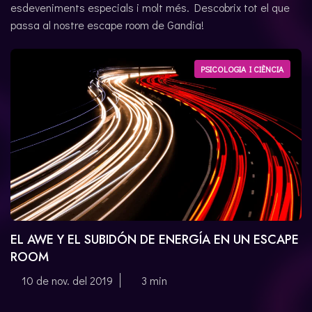
esdeveniments especials i molt més. Descobrix tot el que
ENGLISH
passa al nostre escape room de Gandia!
PSICOLOGIA I CIÈNCIA
EL AWE Y EL SUBIDÓN DE ENERGÍA EN UN ESCAPE
ROOM
10 de nov. del 2019
3 min