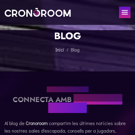
BLOG
ESCAPE ROOM
EL TRESOR DEL JAGUAR
PER A XIQUETS
Inici
Blog
CRONODETECTIVES
ESDEVENIMENTS
CLASSE DE POCIONS
REGALA
LABORATORI JURÀSSIC
LA LLEGENDA DEL SAMURAI
EL NOSTRE BLOG
CONTACTE
CONNECTA AMB
LES NOSTRES
RESERVAR
NOVETATS
Al blog de
Cronoroom
compartim les últimes notícies sobre
les nostres sales d'escapada, consells per a jugadors,
ESPAÑOL