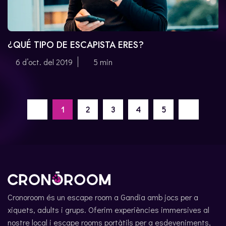
¿QUÉ TIPO DE ESCAPISTA ERES?
6 d’oct. del 2019
5 min
1
2
3
4
5
Cronoroom és un escape room a Gandia amb jocs per a
xiquets, adults i grups. Oferim experiències immersives al
nostre local i escape rooms portàtils per a esdeveniments,