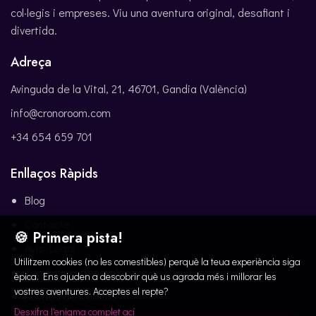
col·legis i empreses. Viu una aventura original, desafiant i
divertida.
Adreça
Avinguda de la Vital, 21, 46701, Gandia (València)
info@cronoroom.com
+34 654 659 701
Enllaços Ràpids
Blog
Contacte
🍪 Primera pista!
Avís Legal
Utilitzem cookies (no les comestibles) perquè la teua experiència siga
Condicions Generals
èpica. Ens ajuden a descobrir què us agrada més i millorar les
vostres aventures. Acceptes el repte?
Política de Cookies
Desxifra l'enigma complet ací