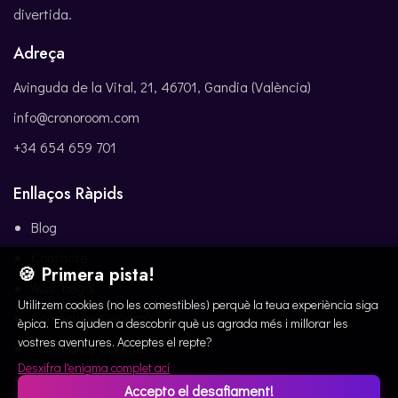
divertida.
Adreça
Avinguda de la Vital, 21, 46701, Gandia (València)
info@cronoroom.com
+34 654 659 701
Enllaços Ràpids
Blog
Contacte
🍪 Primera pista!
Avís Legal
Utilitzem cookies (no les comestibles) perquè la teua experiència siga
Condicions Generals
èpica. Ens ajuden a descobrir què us agrada més i millorar les
vostres aventures. Acceptes el repte?
Política de Cookies
Desxifra l'enigma complet ací
Política de Privacitat
Accepto el desafiament!