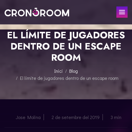
EL LÍMITE DE JUGADORES
ESCAPE ROOM
DENTRO DE UN ESCAPE
EL TRESOR DEL JAGUAR
PER A XIQUETS
ROOM
CRONODETECTIVES
ESDEVENIMENTS
CLASSE DE POCIONS
Inici
Blog
REGALA
LABORATORI JURÀSSIC
El límite de jugadores dentro de un escape room
LA LLEGENDA DEL SAMURAI
CONTACTE
RESERVAR
Jose Molina
2 de setembre del 2019
3 min
ESPAÑOL