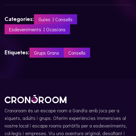
Categories:
Guies I Consells
Esdeveniments I Ocasions
Etiquetes:
Grups Grans
Consells
Cronoroom és un escape room a Gandia amb jocs per a
xiquets, adults i grups. Oferim experiències immersives al
nostre local i escape rooms portàtils per a esdeveniments,
col·legis i empreses. Viu una aventura original, desafiant i