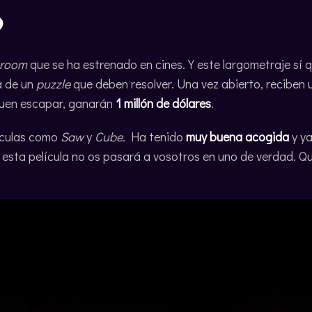
9
 room
que se ha estrenado en cines. Y este largometraje sí 
a de un
puzzle
que deben resolver. Una vez abierto, reciben u
iguen escapar, ganarán
1 millón de dólares
.
ículas como
Saw
y
Cube
. Ha tenido
muy buena acogida
y ya
n esta película no os pasará a vosotros en uno de verdad. 