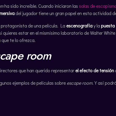
om
ha sido increíble. Cuando iniciaron las
salas de escapism
nmersiva
del jugador tiene un gran papel en esta actividad d
l protagonista de una película. La
escenografía
y la
puesta
i quieres estar en el mismísimo laboratorio de Walter White 
que te lo ofrezca.
scape room
directores que han querido representar
el efecto de tensión
gunos ejemplos de películas sobre
escape room
. Y así podr