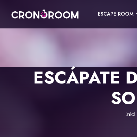
ESCAPE ROOM
ESCAPE ROOM
EL TRESOR DEL JAGUAR
PER A XIQUETS
CRONODETECTIVES
ESDEVENIMENTS
ESCÁPATE D
CLASSE DE POCIONS
REGALA
LABORATORI JURÀSSIC
SO
CONTACTE
LA LLEGENDA DEL SAMURAI
RESERVAR
Inici
ESPAÑOL