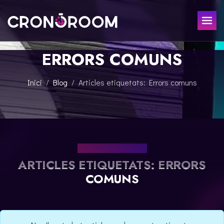
ERRORS COMUNS
ESCAPE ROOM
EL TRESOR DEL JAGUAR
PER A XIQUETS
Inici
Blog
Articles etiquetats: Errors comuns
CRONODETECTIVES
ESDEVENIMENTS
CLASSE DE POCIONS
REGALA
LABORATORI JURÀSSIC
LA LLEGENDA DEL SAMURAI
EL NOSTRE BLOG
CONTACTE
ARTICLES ETIQUETATS: ERRORS
RESERVAR
COMUNS
ESPAÑOL