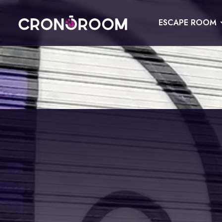
ESCAPE ROOM
ESCAPE ROOM
EL TRESOR DEL JAGUAR
PER A XIQUETS
CRONODETECTIVES
ESDEVENIMENTS
CLASSE DE POCIONS
REGALA
LABORATORI JURÀSSIC
CONTACTE
LA LLEGENDA DEL SAMURAI
RESERVAR
ESPAÑOL