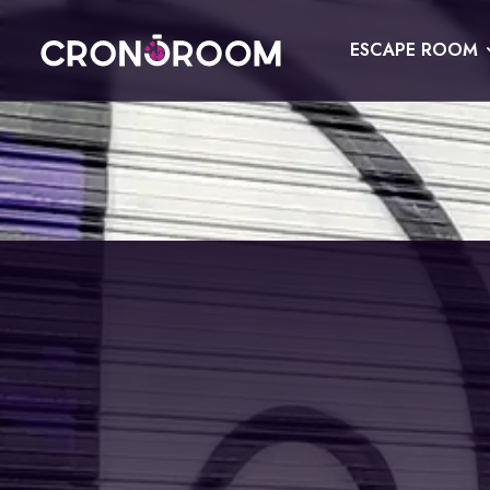
ESCAPE ROOM
ESCAPE ROOM
EL TRESOR DEL JAGUAR
PER A XIQUETS
CRONODETECTIVES
ESDEVENIMENTS
CLASSE DE POCIONS
REGALA
LABORATORI JURÀSSIC
CONTACTE
LA LLEGENDA DEL SAMURAI
RESERVAR
ESPAÑOL