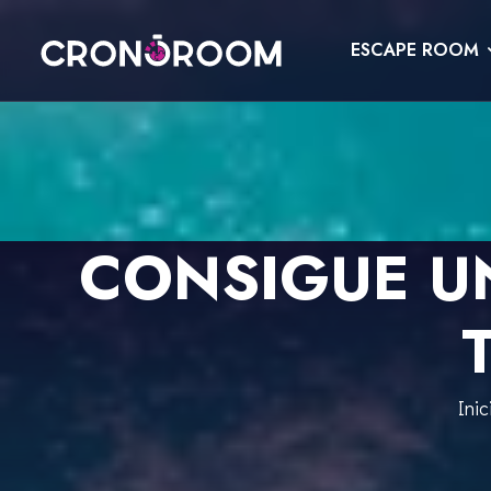
ESCAPE ROOM
ESCAPE ROOM
EL TRESOR DEL JAGUAR
PER A XIQUETS
CRONODETECTIVES
ESDEVENIMENTS
CONSIGUE U
CLASSE DE POCIONS
REGALA
LABORATORI JURÀSSIC
CONTACTE
LA LLEGENDA DEL SAMURAI
RESERVAR
Inic
ESPAÑOL