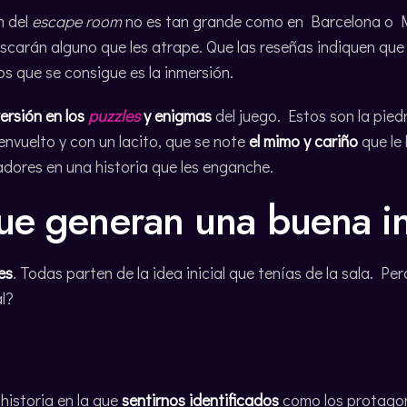
m del
escape room
no es tan grande como en Barcelona o Ma
scarán alguno que les atrape. Que las reseñas indiquen qu
os que se consigue es la inmersión.
versión en los
puzzles
y enigmas
del juego. Estos son la pie
nvuelto y con un lacito, que se note
el mimo y cariño
que le 
adores en una historia que les enganche.
ue generan una buena i
es
. Todas parten de la idea inicial que tenías de la sala. Pe
l?
istoria en la que
sentirnos identificados
como los protagon