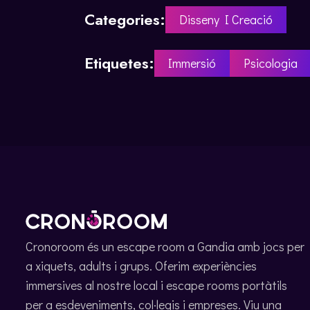
Categories:
Disseny I Creació
Etiquetes:
Immersió
Psicologia
Cronoroom és un escape room a Gandia amb jocs per
a xiquets, adults i grups. Oferim experiències
immersives al nostre local i escape rooms portàtils
per a esdeveniments, col·legis i empreses. Viu una