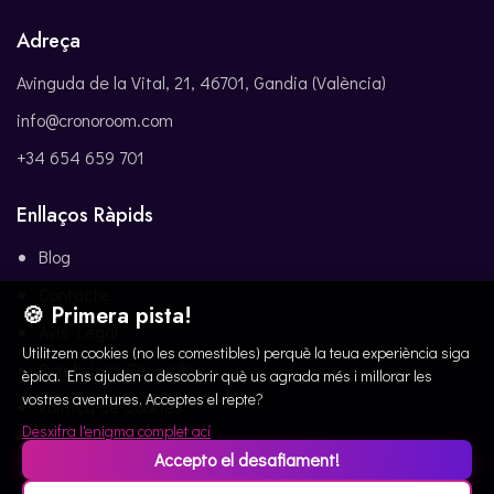
Adreça
Avinguda de la Vital, 21, 46701, Gandia (València)
info@cronoroom.com
+34 654 659 701
Enllaços Ràpids
Blog
Contacte
🍪 Primera pista!
Avís Legal
Utilitzem cookies (no les comestibles) perquè la teua experiència siga
Condicions Generals
èpica. Ens ajuden a descobrir què us agrada més i millorar les
vostres aventures. Acceptes el repte?
Política de Cookies
Desxifra l'enigma complet ací
Política de Privacitat
Accepto el desafiament!