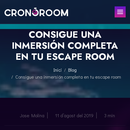
CONSIGUE UNA
ESCAPE ROOM
INMERSIÓN COMPLETA
EL TRESOR DEL JAGUAR
PER A XIQUETS
EN TU ESCAPE ROOM
CRONODETECTIVES
ESDEVENIMENTS
CLASSE DE POCIONS
Inici
Blog
REGALA
LABORATORI JURÀSSIC
Consigue una inmersión completa en tu escape room
LA LLEGENDA DEL SAMURAI
CONTACTE
RESERVAR
Jose Molina
11 d’agost del 2019
3 min
ESPAÑOL