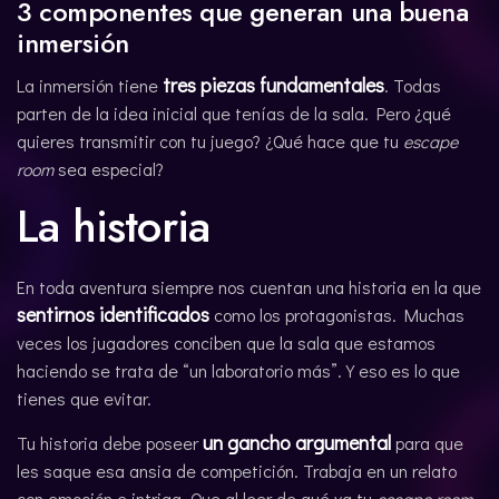
3 componentes que generan una buena
inmersión
tres piezas fundamentales
La inmersión tiene
. Todas
parten de la idea inicial que tenías de la sala. Pero ¿qué
quieres transmitir con tu juego? ¿Qué hace que tu
escape
room
sea especial?
La historia
En toda aventura siempre nos cuentan una historia en la que
sentirnos identificados
como los protagonistas. Muchas
veces los jugadores conciben que la sala que estamos
haciendo se trata de “un laboratorio más”. Y eso es lo que
tienes que evitar.
un gancho argumental
Tu historia debe poseer
para que
les saque esa ansia de competición. Trabaja en un relato
con emoción e intriga. Que al leer de qué va tu
escape room