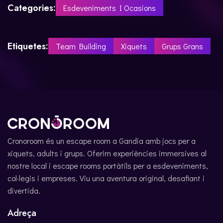
Categories:
Esdeveniments I Ocasions
Etiquetes:
Team Building
Xiquets
Grups Grans
Cronoroom és un escape room a Gandia amb jocs per a
xiquets, adults i grups. Oferim experiències immersives al
nostre local i escape rooms portàtils per a esdeveniments,
col·legis i empreses. Viu una aventura original, desafiant i
divertida.
Adreça