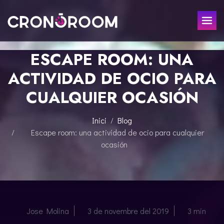
ESCAPE ROOM: UNA
ESCAPE ROOM
ACTIVIDAD DE OCIO PARA
EL TRESOR DEL JAGUAR
PER A XIQUETS
CUALQUIER OCASIÓN
CRONODETECTIVES
ESDEVENIMENTS
CLASSE DE POCIONS
Inici
Blog
REGALA
LABORATORI JURÀSSIC
Escape room: una actividad de ocio para cualquier
ocasión
LA LLEGENDA DEL SAMURAI
CONTACTE
RESERVAR
Jose Molina
3 de novembre del 2019
3 min
ESPAÑOL