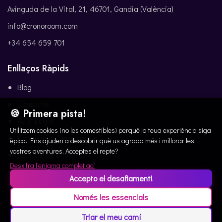
Avinguda de la Vital, 21, 46701, Gandia (València)
info@cronoroom.com
+34 654 659 701
Enllaços Ràpids
Blog
Contacte
🍪 Primera pista!
Avís Legal
Utilitzem cookies (no les comestibles) perquè la teua experiència siga
Condicions Generals
èpica. Ens ajuden a descobrir què us agrada més i millorar les
vostres aventures. Acceptes el repte?
Política de Cookies
Desxifra l'enigma complet ací
Política de Privacitat
Accepto el desafiament!
Només les essencials
© 2019-2026 Cronoroom
🍪
Triar el meu camí
Segueix-Nos