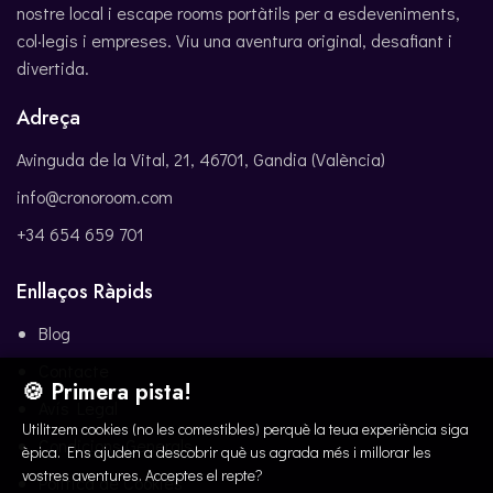
nostre local i escape rooms portàtils per a esdeveniments,
col·legis i empreses. Viu una aventura original, desafiant i
divertida.
Adreça
Avinguda de la Vital, 21, 46701, Gandia (València)
info@cronoroom.com
+34 654 659 701
Enllaços Ràpids
Blog
Contacte
🍪 Primera pista!
Avís Legal
Utilitzem cookies (no les comestibles) perquè la teua experiència siga
Condicions Generals
èpica. Ens ajuden a descobrir què us agrada més i millorar les
vostres aventures. Acceptes el repte?
Política de Cookies