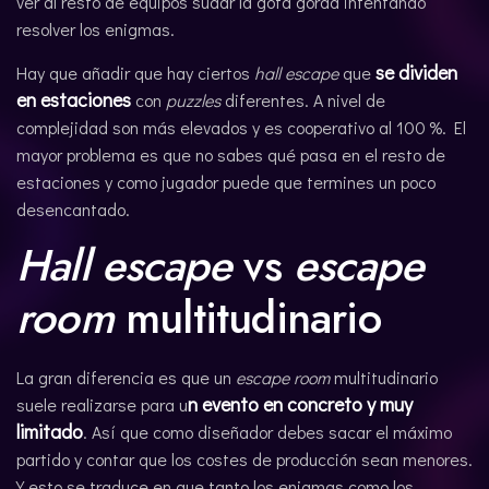
ver al resto de equipos sudar la gota gorda intentando
resolver los enigmas.
se dividen
Hay que añadir que hay ciertos
hall escape
que
en estaciones
con
puzzles
diferentes. A nivel de
complejidad son más elevados y es cooperativo al 100 %. El
mayor problema es que no sabes qué pasa en el resto de
estaciones y como jugador puede que termines un poco
desencantado.
Hall escape
vs
escape
room
multitudinario
La gran diferencia es que un
escape room
multitudinario
n evento en concreto y muy
suele realizarse para u
limitado
. Así que como diseñador debes sacar el máximo
partido y contar que los costes de producción sean menores.
Y esto se traduce en que tanto los enigmas como los