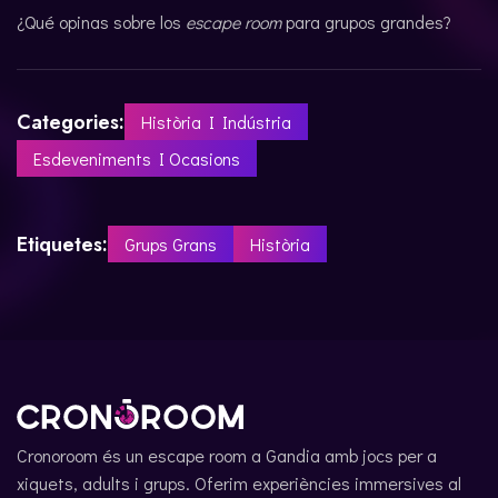
¿Qué opinas sobre los
escape room
para grupos grandes?
Categories:
Història I Indústria
Esdeveniments I Ocasions
Etiquetes:
Grups Grans
Història
Cronoroom és un escape room a Gandia amb jocs per a
xiquets, adults i grups. Oferim experiències immersives al