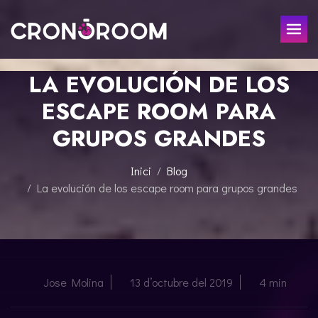
LA EVOLUCIÓN DE LOS
ESCAPE ROOM
ESCAPE ROOM PARA
EL TRESOR DEL JAGUAR
PER A XIQUETS
GRUPOS GRANDES
CRONODETECTIVES
ESDEVENIMENTS
CLASSE DE POCIONS
Inici
Blog
REGALA
LABORATORI JURÀSSIC
La evolución de los escape room para grupos grandes
LA LLEGENDA DEL SAMURAI
CONTACTE
RESERVAR
Jose Molina
13 d’octubre del 2019
4 min
ESPAÑOL