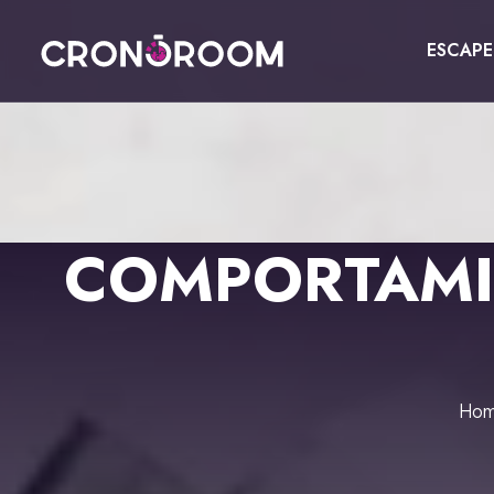
ESCAP
ESCAPE ROOM
THE JAGUAR'S TREASURE
FOR KIDS
CHRONO DETECTIVES
EVENTS
COMPORTAMI
POTIONS CLASS
GIFT
JURASSIC LAB
CONTACT
THE SAMURAI LEGEND
BOOK NOW
Ho
ESPAÑOL