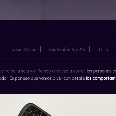
Jose Molina
September 9, 2019
3 min
erta de la sala y el tiempo empieza a correr,
las personas 
ado. Es por eso que vamos a ver con detalle
los comportami