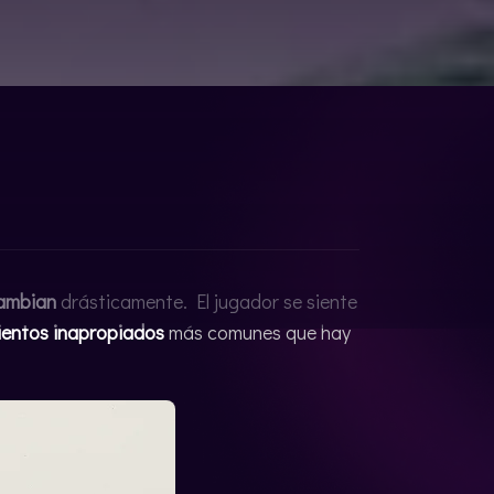
cambian
drásticamente. El jugador se siente
entos inapropiados
más comunes que hay