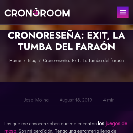
CRONORESEÑA: EXIT, LA
ESCAPE ROOM
TUMBA DEL FARAÓN
THE JAGUAR'S TREASURE
FOR KIDS
CHRONO DETECTIVES
Home
Blog
Cronoreseña: Exit, La tumba del faraón
EVENTS
POTIONS CLASS
GIFT
JURASSIC LAB
THE SAMURAI LEGEND
CONTACT
Jose Molina
August 18, 2019
4 min
BOOK NOW
los
juegos de
Los que me conocen saben que me encantan
ESPAÑOL
mesa
. Son mi perdición. Tengo una estantería llena de