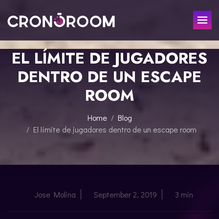
EL LÍMITE DE JUGADORES
ESCAPE ROOM
DENTRO DE UN ESCAPE
THE JAGUAR'S TREASURE
FOR KIDS
ROOM
CHRONO DETECTIVES
EVENTS
POTIONS CLASS
Home
Blog
GIFT
JURASSIC LAB
El límite de jugadores dentro de un escape room
THE SAMURAI LEGEND
CONTACT
BOOK NOW
Jose Molina
September 2, 2019
3 min
ESPAÑOL