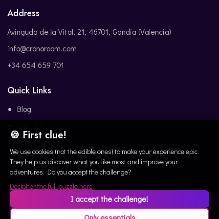
Address
Avinguda de la Vital, 21, 46701, Gandia (Valencia)
info@cronoroom.com
+34 654 659 701
Quick Links
Blog
Contact
🍪 First clue!
Legal Notice
We use cookies (not the edible ones) to make your experience epic.
General Terms
They help us discover what you like most and improve your
adventures. Do you accept the challenge?
Cookies Policy
Decipher the full puzzle here
Privacy Policy
I accept the challenge!
Only essentials