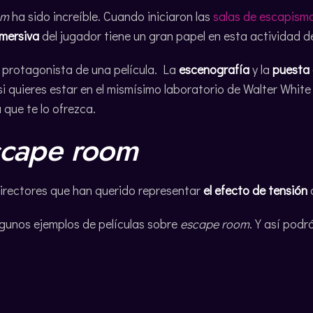
om
ha sido increíble. Cuando iniciaron las
salas de escapism
nmersiva
del jugador tiene un gran papel en esta actividad d
l protagonista de una película. La
escenografía
y la
puesta
i quieres estar en el mismísimo laboratorio de Walter White 
que te lo ofrezca.
scape room
directores que han querido representar
el efecto de tensión
gunos ejemplos de películas sobre
escape room
. Y así podr