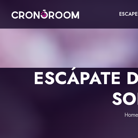
ESCAP
ESCAPE ROOM
THE JAGUAR'S TREASURE
FOR KIDS
CHRONO DETECTIVES
EVENTS
ESCÁPATE D
POTIONS CLASS
GIFT
JURASSIC LAB
SO
CONTACT
THE SAMURAI LEGEND
BOOK NOW
Home
ESPAÑOL