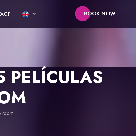
BOOK NOW
ACT
5 PELÍCULAS
OOM
e room