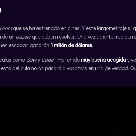
9
 room
que se ha estrenado en cines. Y este largometraje sí 
a de un
puzzle
que deben resolver. Una vez abierto, reciben u
iguen escapar, ganarán
1 millón de dólares
.
ículas como
Saw
y
Cube
. Ha tenido
muy buena acogida
y ya
n esta película no os pasará a vosotros en uno de verdad. 